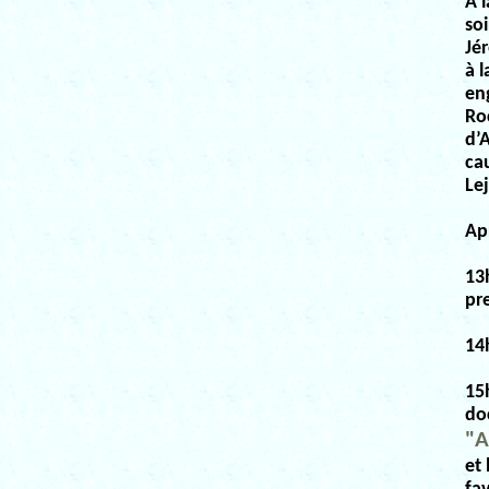
À 
so
Jé
à 
en
Ro
d’
ca
Le
Apr
13h
pr
14
15h
do
"A
et