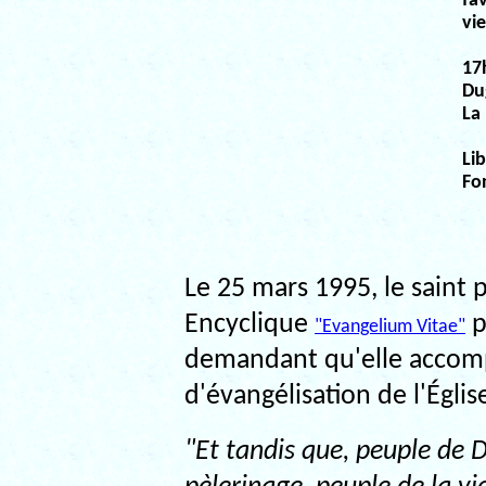
fa
vi
17h
Du
La 
Lib
Fo
Le 25 mars 1995, le saint 
Encyclique
p
"Evangelium Vitae"
demandant qu'elle accom
d'évangélisation de l'Égli
"Et tandis que, peuple de 