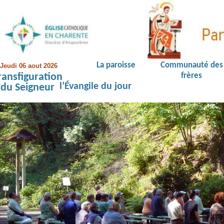
La paroisse
Communauté des
Jeudi 06 aout 2026
ransfiguration
frères
l’Évangile du jour
du Seigneur