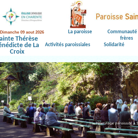
La paroisse
Communauté 
Dimanche 09 aout 2026
ainte Thérèse
frères
énédicte de La
Activités paroissiales
Solidarité
Croix
Pèlerinage paroissial à