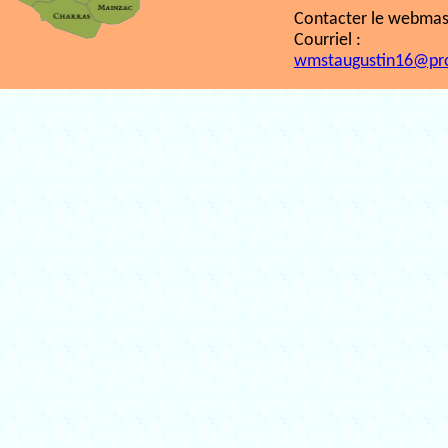
Contacter le webmast
Courriel :
wmstaugustin16@pr