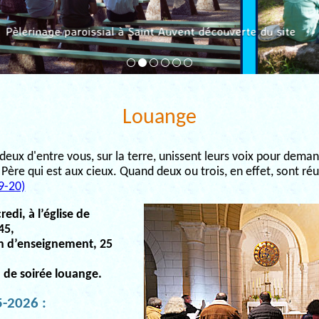
Pèlerinage paroissial à Saint Auvent découverte du site
Louange
si deux d'entre vous, sur la terre, unissent leurs voix pour dema
Père qui est aux cieux. Quand deux ou trois, en effet, sont réu
9-20)
edi, à l’église de
45,
n d’enseignement, 25
u de soirée louange.
-2026 :