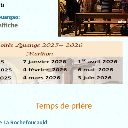
ts
ouanges:
ffiche
Temps de prière
e La Rochefoucauld