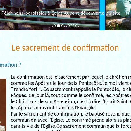
Pèlerinage paroissial à Saint Auvent découverte du site
Le sacrement de confirmation
rmation ?
La confirmation est le sacrement par lequel le chrétien reç
comme les Apôtres le jour de la Pentecôte.Le mot vient d
" rendre fort ". Ce sacrement rappelle la Pentecôte, le 
Pâques. Ce jour là, tout comme le confirmé, les Apôtres 
le Christ lors de son Ascension, c'est à dire l'Esprit Saint.
les Apôtres nous ont transmis l'Evangile.
Par le sacrement de confirmation, le baptisé revendique sa
communion avec l'Eglise. Le confirmé prend alors sa plac
dans la vie de l'Eglise.Ce sacrement communique la force 