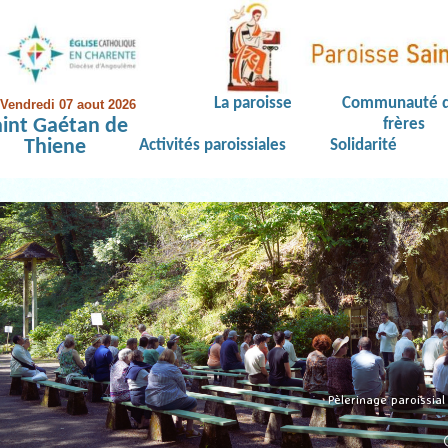
La paroisse
Communauté 
Vendredi 07 aout 2026
aint Gaétan de
frères
Thiene
Activités paroissiales
Solidarité
Pèlerinage paroissia