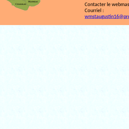
Contacter le webmast
Courriel :
wmstaugustin16@pr