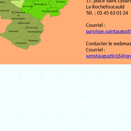
17, place Saint cybar
La Rochefoucauld
Tél. : 05 45 63 01 24
Courriel :
paroisse.saintaugust
Contacter le webmast
Courriel :
wmstaugustin16@pr