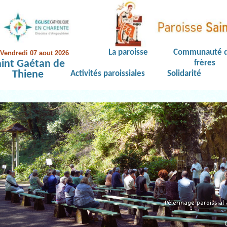
La paroisse
Communauté 
Vendredi 07 aout 2026
aint Gaétan de
frères
Thiene
Activités paroissiales
Solidarité
Pèlerinage paroissial