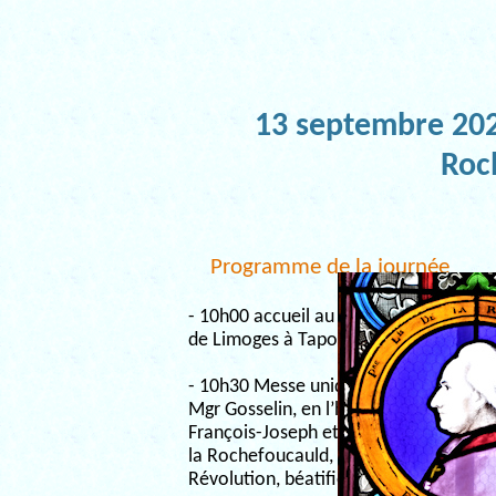
13 septembre 202
Roc
Programme de la journée
- 10h00 accueil au château 1 route
de Limoges à Taponnat
- 10h30 Messe unique présidée par
Mgr Gosselin, en l’honneur de
François-Joseph et Pierre-Louis de
la Rochefoucauld, martyrs de la
Révolution, béatifiés il y a 100 ans.