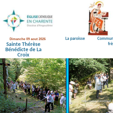
La paroisse
Commun
Dimanche 09 aout 2026
Sainte Thérèse
fr
Bénédicte de La
Croix
Pèlerinage paroissial