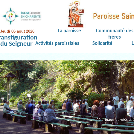
La paroisse
Communauté des
Jeudi 06 aout 2026
ransfiguration
frères
du Seigneur
Activités paroissiales
Solidarité
L
Pèlerinage paroissial