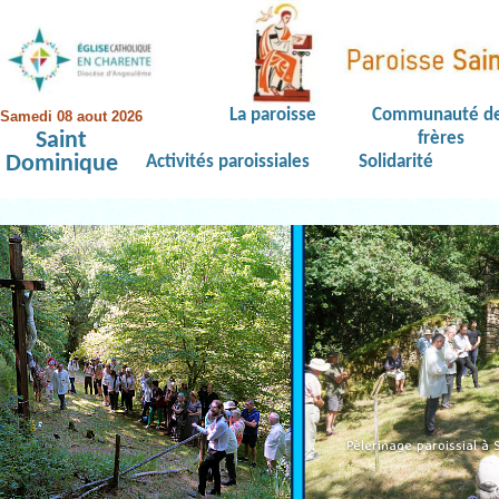
La paroisse
Communauté d
Samedi 08 aout 2026
Saint
frères
Dominique
Activités paroissiales
Solidarité
Pèlerinage paroissial à