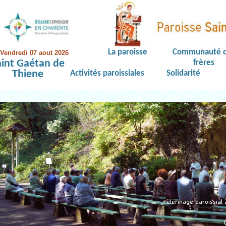
La paroisse
Communauté 
Vendredi 07 aout 2026
aint Gaétan de
frères
Thiene
Activités paroissiales
Solidarité
Pèlerinage paroissial