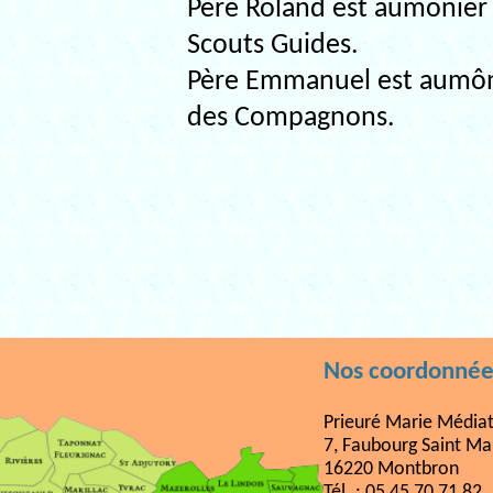
Père Roland est aumônier
Scouts Guides.
Père Emmanuel est aumôni
des Compagnons.
Nos coordonnée
Prieuré Marie Médiat
7, Faubourg Saint Ma
16220 Montbron
Tél. : 05 45 70 71 82