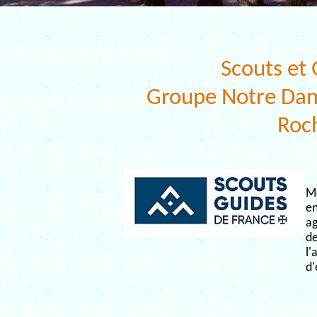
Scouts et
Groupe Notre Dam
Roc
M
en
ag
de
l'
d'