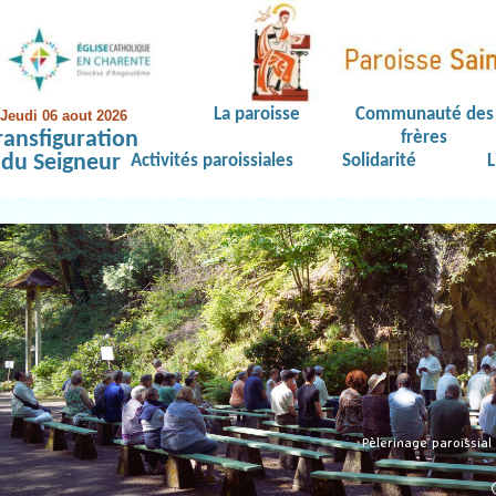
La paroisse
Communauté des
Jeudi 06 aout 2026
ransfiguration
frères
du Seigneur
Activités paroissiales
Solidarité
L
Pèlerinage paroissia