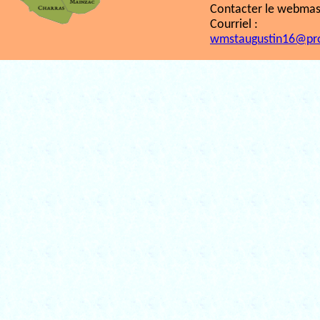
Contacter le webmast
Courriel :
wmstaugustin16@pr