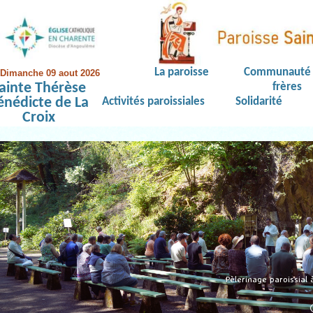
La paroisse
Communauté 
Dimanche 09 aout 2026
ainte Thérèse
frères
énédicte de La
Activités paroissiales
Solidarité
Croix
Pèlerinage paroissial