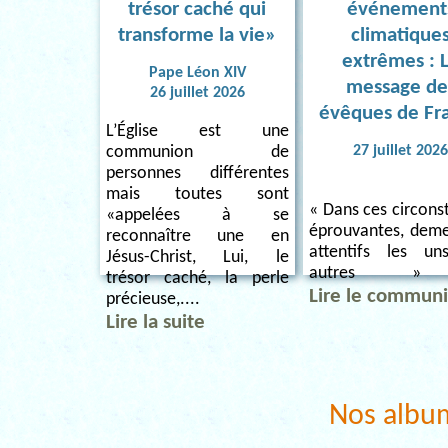
trésor caché qui
événement
transforme la vie»
climatique
extrêmes : 
Pape Léon XIV
message de
26 juillet 2026
évêques de Fr
L’Église est une
27 juillet 202
communion de
personnes différentes
mais toutes sont
« Dans ces circons
«appelées à se
éprouvantes, dem
reconnaître une en
attentifs les u
Jésus-Christ, Lui, le
autres » 
trésor caché, la perle
Lire le commun
précieuse,....
Lire la suite
Nos albu