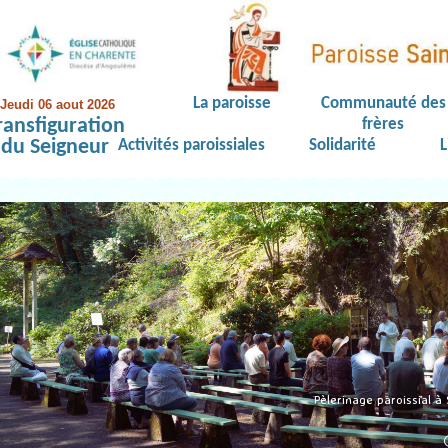
La paroisse
Communauté des
Jeudi 06 aout 2026
ransfiguration
frères
du Seigneur
Activités paroissiales
Solidarité
L
Pèlerinage paroissial 