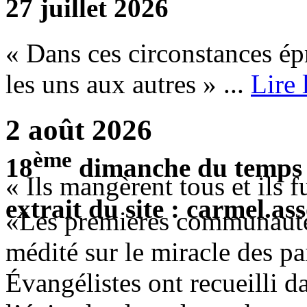
27 juillet 2026
« Dans ces circonstances ép
les uns aux autres » ...
Lire
2 août 2026
ème
18
dimanche du temps 
« Ils mangèrent tous et ils 
extrait du site : carmel.ass
«Les premières communauté
médité sur le miracle des pai
Évangélistes ont recueilli da