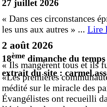
27 juillet 2026
« Dans ces circonstances ép
les uns aux autres » ...
Lire
2 août 2026
ème
18
dimanche du temps 
« Ils mangèrent tous et ils 
extrait du site : carmel.ass
«Les premières communauté
médité sur le miracle des pai
Évangélistes ont recueilli da