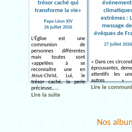
trésor caché qui
événement
transforme la vie»
climatique
extrêmes : 
Pape Léon XIV
message de
26 juillet 2026
évêques de Fr
L’Église est une
27 juillet 202
communion de
personnes différentes
mais toutes sont
« Dans ces circons
«appelées à se
éprouvantes, dem
reconnaître une en
attentifs les u
Jésus-Christ, Lui, le
autres » 
trésor caché, la perle
Lire le commun
précieuse,....
Lire la suite
Nos albu