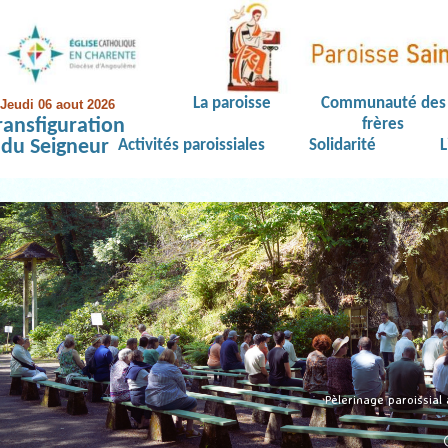
La paroisse
Communauté des
Jeudi 06 aout 2026
ransfiguration
frères
du Seigneur
Activités paroissiales
Solidarité
L
Pèlerinage paroissial