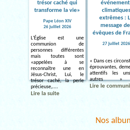
trésor caché qui
événement
transforme la vie»
climatique
extrêmes : 
Pape Léon XIV
message de
26 juillet 2026
évêques de Fr
L’Église est une
27 juillet 202
communion de
personnes différentes
mais toutes sont
« Dans ces circons
«appelées à se
éprouvantes, dem
reconnaître une en
attentifs les u
Jésus-Christ, Lui, le
autres » 
trésor caché, la perle
Lire le commun
précieuse,....
Lire la suite
Nos albu