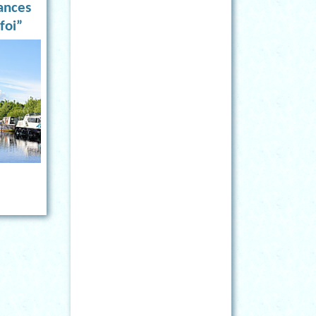
ances
foi”