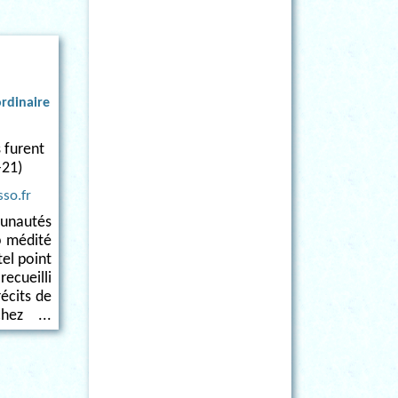
rdinaire
s furent
-21)
sso.fr
nautés
p médité
tel point
ecueilli
récits de
hez ...