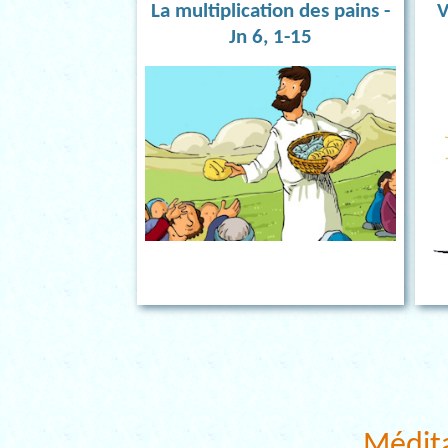
La multiplication des pains -
V
Jn 6, 1-15
Médit