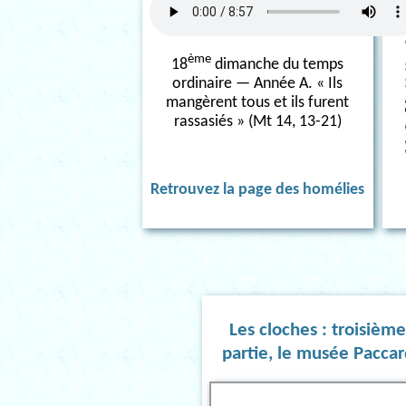
ème
18
dimanche du temps
ordinaire — Année A. « Ils
mangèrent tous et ils furent
rassasiés » (Mt 14, 13-21)
Retrouvez la page des homélies
Les cloches : troisièm
partie, le musée Paccar