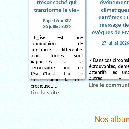
trésor caché qui
événement
transforme la vie»
climatique
extrêmes : 
Pape Léon XIV
message de
26 juillet 2026
évêques de Fr
L’Église est une
27 juillet 202
communion de
personnes différentes
mais toutes sont
« Dans ces circons
«appelées à se
éprouvantes, dem
reconnaître une en
attentifs les u
Jésus-Christ, Lui, le
autres » 
trésor caché, la perle
Lire le commun
précieuse,....
Lire la suite
Nos albu