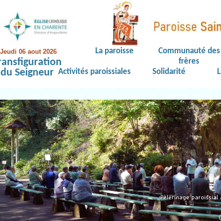
La paroisse
Communauté des
Jeudi 06 aout 2026
ransfiguration
frères
du Seigneur
Activités paroissiales
Solidarité
L
Pèlerinage paroissial